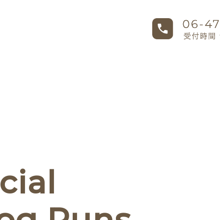
ial
Dog Runs