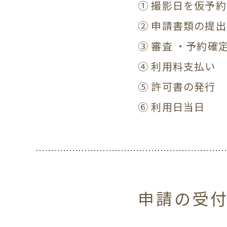
① 撮影日を仮予
② 申請書類の提出
③ 審査 ・予約確
④ 利用料支払い
⑤ 許可書の発行
⑥ 利用日当日
申請の受