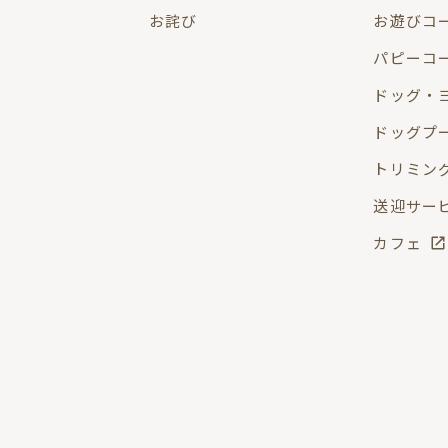
お詫び
お遊びコー
パピーコ
ドッグ・
ドッグプ
トリミン
送迎サー
カフェ