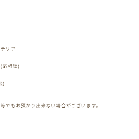
ーテリア
(応相談)
談)
格等でもお預かり出来ない場合がございます。