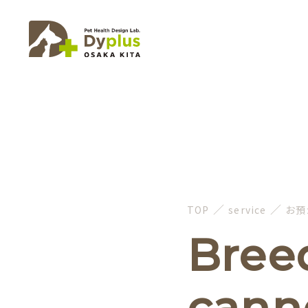
／
／
TOP
service
お預
Bree
cann