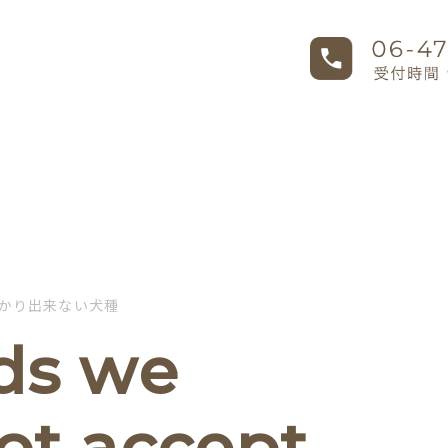
かり出来ない犬種
ds we
ot accept