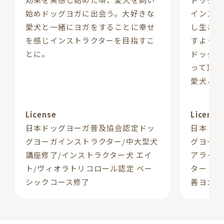
始めドッグヨガに出会う。大好きな
インスト
愛犬と一緒にヨガをすることに幸せ
し生きる
を感じインストラクターを目指すこ
すように
とに。
ドッグヨ
って頂き
愛犬と共
License
License
日本ドッグヨーガ普及協会認定ドッ
日本ドッ
グヨーガインストラクター/中大型犬
グヨーガ
講座修了/インストラクター犬 エイ
アライア
ト/ヴィオラトリコロール認定 ベー
ター（R
シックコース修了
善ヨガイ