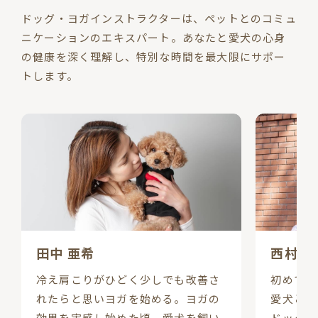
ドッグ・ヨガインストラクターは、ペットとのコミュ
ニケーションのエキスパート。あなたと愛犬の心身
の健康を深く理解し、特別な時間を最大限にサポー
トします。
田中 亜希
西村 
冷え肩こりがひどく少しでも改善さ
初めてド
れたらと思いヨガを始める。ヨガの
愛犬との
効果を実感し始めた頃、愛犬を飼い
ドッグヨ