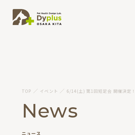
／
／
TOP
イベント
6/14(土) 第1回短足会 開催決定
News
ニュース