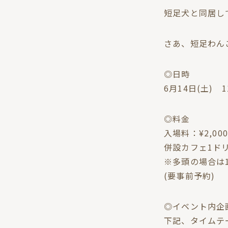
短足犬と同居し
さあ、短足わん
◎日時
6月14日(土) 11
◎料金
入場料：¥2,0
併設カフェ1ド
※多頭の場合は1
(要事前予約)
◎イベント内企
下記、タイムテ